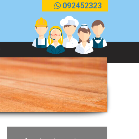
092452323
s