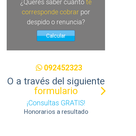
¿Querés saber cuánto
te
corresponde cobrar
por
despido o renuncia?
Calcular
092452323
O a través del siguiente
formulario
¡Consultas GRATIS!
Honorarios a resultado